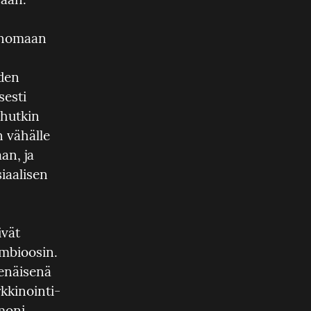
enomaan 
den 
esti 
hutkin 
 vähälle 
n, ja 
iaalisen 
vät 
mbioosin. 
enäisenä 
kinointi- 
moni 