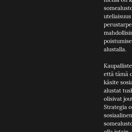
somealusto
uteliaisuus
perustarpe
mahdollisi
poistumise
alustalla.
Kaupallist
että tämä o
käsite sosi
alustat tus
olisivat jo
Strategia 
sosiaaline
somealustoj
olla jotain,