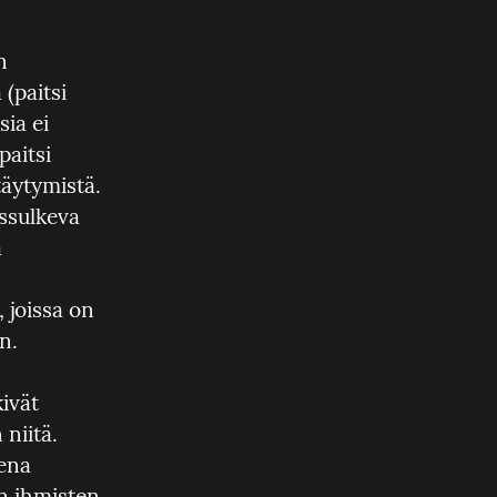
 
paitsi 
ia ei 
aitsi 
täytymistä. 
ssulkeva 
 
 joissa on 
n.
ivät 
niitä. 
ena 
n ihmisten 