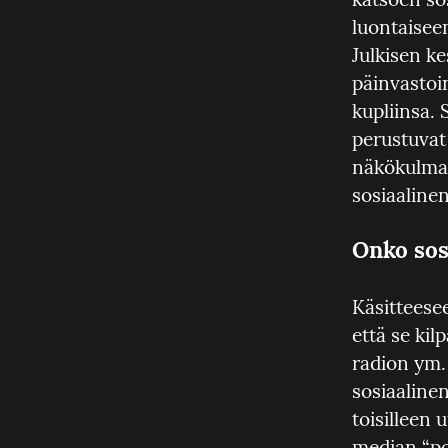
luontaiseen
Julkisen k
päinvastoi
kupliinsa. 
perustuvat 
näkökulmas
sosiaalinen
Onko sos
Käsitteesee
että se kil
radion ym. 
sosiaaline
toisilleen 
median “por