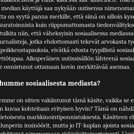
n median käyttäjä saa nykyään uutisensa nimenoma
ta on syytä panna merkille, että siinä on silloin kyse
ratoinnista kuin riippumattomasta tiedonvälitykse
 tulkita niin, että väheksyisin sosiaalisessa mediassa 
urnalisteja, jotka ehdottomasti tekevät arvokasta ty
oikkeustapauksia, eivätkä edusta tyypillistä sosiaal
ttötapaa. Alkuperäisen uutissisällön lähteenä sosiaa
le onnistunut ottamaan kovin merkittävää asemaa.
humme sosiaalisesta mediasta?
emme on sitten vakiintunut tämä käsite, vaikka se ei
än kuvaa kohteitaan erityisen hyvin? Tämä on nähdä
tietoisesta markkinointiponnistuksesta. Käsitteen eh
alunperin insinöörit, mutta jo IT-kuplan ajoista sosia
hittynyt nimenomaan riskisijoittajavetoisesti. Uusi