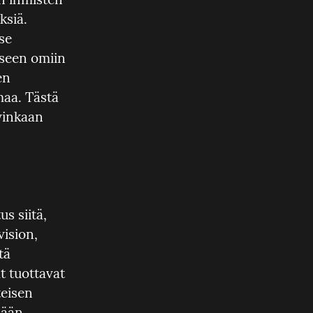
siä. 
e 
seen omiin 
n 
aa. Tästä 
vinkaan 
s siitä, 
ision, 
ä 
 tuottavat 
eisen 
ään. 