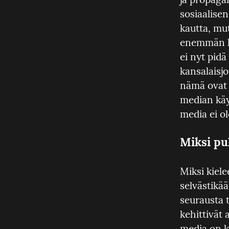
sosiaalise
kautta, mut
enemmän ku
ei nyt pidä
kansalaisjo
nämä ovat p
median käy
media ei o
Miksi pu
Miksi kiele
selvästikä
seurausta 
kehittivät 
media on ke