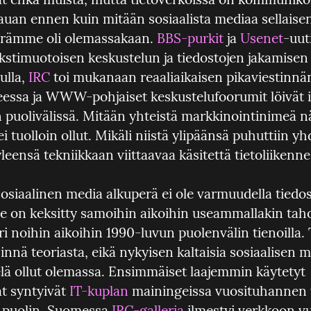
kauan ennen kuin mitään sosiaalista mediaa sellaisen
rämme oli olemassakaan. 
BBS-purkit
 ja 
Usenet
-uut
kstimuotoisen keskustelun ja tiedostojen jakamisen 
ulla, 
IRC
 toi mukanaan reaaliaikaisen pikaviestinnä
eessa ja WWW-pohjaiset keskustelufoorumit löivät it
puolivälissä. Mitään yhteistä markkinointinimeä näi
ei tuolloin ollut. Mikäli niistä ylipäänsä puhuttiin yhd
yleensä tekniikkaan viittaavaa käsitettä tietoliikenne
se on keksitty samoihin aikoihin useammallakin tahol
uri noihin aikoihin 1990-luvun puolenvälin tienoilla. 
hinnä teoriasta, eikä nykyisen kaltaisia sosiaalisen m
elä ollut olemassa. Ensimmäiset laajemmin käytetyt 
t syntyivät 
IT-kuplan
 mainingeissa vuosituhannen 
puolin. Suomessa 
IRC-galleria
 ilmestyi verkkoon v