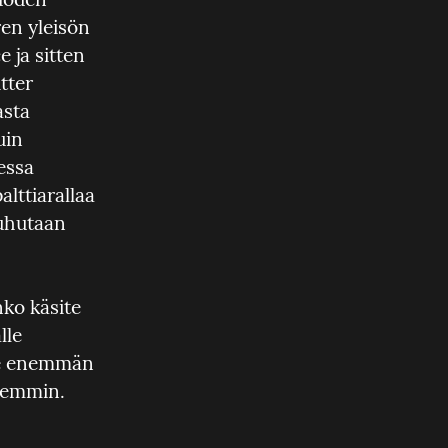
en yleisön 
ja sitten 
ter 
sta 
in 
ssa 
lttiarallaa 
uhutaan 
ko käsite 
le 
le enemmän 
ähemmin.