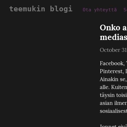
teemukin blogi
Ota yhteyttä
S
Onko a
medias
October 31
Facebook, 
Pinterest, 
Ainakin se,
alle. Kuite
täysin tois
asian ilme
sosiaalise
Jonnet eiv