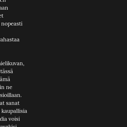
aan 
t 
nopeasti 
ahastaa 
elikuvan, 
tässä 
nämä 
in ne 
oillaan. 
t sanat 
aupallisia 
ia voisi 
pyrkisi 