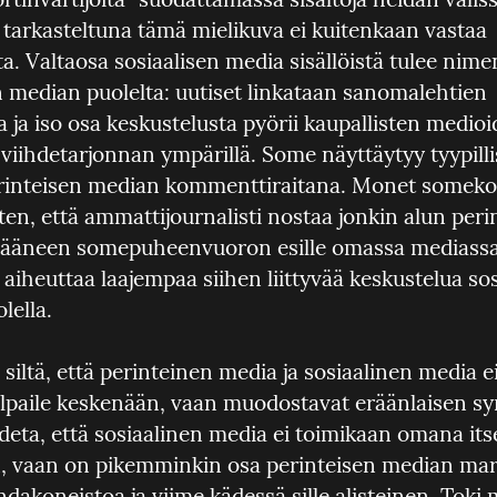
arkasteltuna tämä mielikuva ei kuitenkaan vastaa 
ta. Valtaosa sosiaalisen media sisällöistä tulee nim
n median puolelta: uutiset linkataan sanomalehtien 
ta ja iso osa keskustelusta pyörii kaupallisten medioi
iihdetarjonnan ympärillä. Some näyttäytyy tyypillis
rinteisen median kommenttiraitana. Monet someko
ten, että ammattijournalisti nostaa jonkin alun perin
jääneen somepuheenvuoron esille omassa mediassaa
aiheuttaa laajempaa siihen liittyvää keskustelua sos
lella.
siltä, että perinteinen media ja sosiaalinen media ei
ilpaile keskenään, vaan muodostavat eräänlaisen sy
deta, että sosiaalinen media ei toimikaan omana its
 vaan on pikemminkin osa perinteisen median mark
dakoneistoa ja viime kädessä sille alisteinen. Toki 