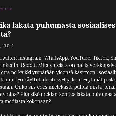
euraa
ika lakata puhumasta sosiaalisest
ta?
, 2023
Twitter, Instagram, WhatsApp, YouTube, TikTok, Sn
LinkedIn, Reddit. Mitä yhteistä on näillä verkkopalvel
 että ne kaikki ympätään yleensä käsitteen “sosiaal
nkin niiden käyttötarkoitukset ja kohderyhmät poikk
istaan. Onko siis edes mielekästä puhua niistä jonki
ntyminä? Pitäisikö meidän kenties lakata puhumasta
sta mediasta kokonaan?
ät ehkä muista, mutta tietoverkoissa on kommunikoitu