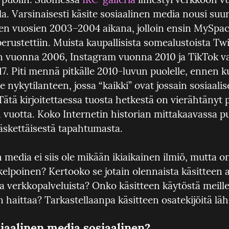
a. Varsinaisesti käsite sosiaalinen media nousi suur
een vuosien 2003–2004 aikana, jolloin ensin MySpace 
rustettiin. Muista kaupallisista somealustoista Twit
in vuonna 2006, Instagram vuonna 2010 ja TikTok va
. Piti mennä pitkälle 2010-luvun puolelle, ennen ku
nykytilanteen, jossa “kaikki” ovat jossain sosiaalise
ätä kirjoitettaessa tuosta hetkestä on vierähtänyt pa
uotta. Koko Internetin historian mittakaavassa p
 äskettäisestä tapahtumasta.
 media ei siis ole mikään ikiaikainen ilmiö, mutta on
ökelpoinen? Kertooko se jotain olennaista käsitteen al
ta verkkopalveluista? Onko käsitteen käytöstä meil
n haittaa? Tarkastellaanpa käsitteen osatekijöitä l
iaalinen media sosiaalinen?