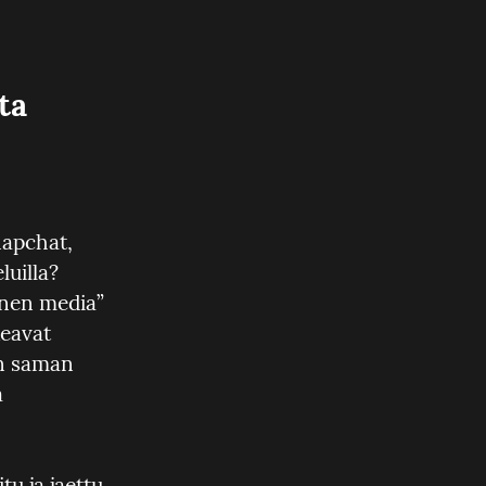
a 
apchat, 
uilla? 
inen media” 
eavat 
n saman 
 
 ja jaettu 