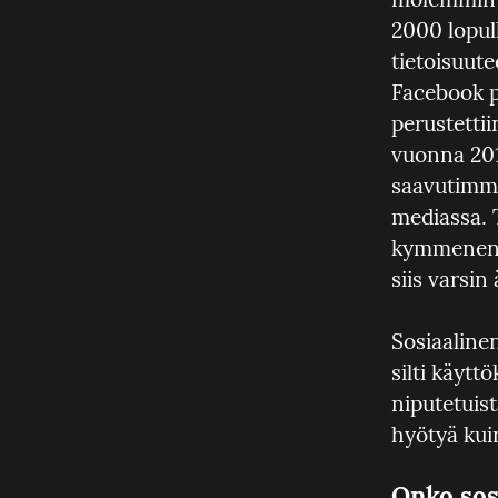
2000 lopull
tietoisuut
Facebook pe
perustetti
vuonna 2017
saavutimme 
mediassa. T
kymmenen v
siis varsin
Sosiaalinen
silti käytt
niputetuis
hyötyä kui
Onko sos