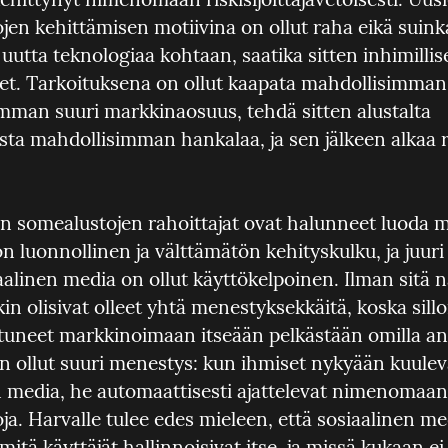
jen kehittämisen motiivina on ollut raha eikä suink
 uutta teknologiaa kohtaan, saatika sitten inhimillise
et. Tarkoituksena on ollut kaapata mahdollisimman 
mman suuri markkinaosuus, tehdä sitten alustalta 
sta mahdollisimman hankalaa, ja sen jälkeen alkaa r
en somealustojen rahoittajat ovat halunneet luoda mi
n luonnollinen ja välttämätön kehityskulku, ja juuri 
aalinen media on ollut käyttökelpoinen. Ilman sitä 
kin olisivat olleet yhtä menestyksekkäitä, koska sillo
utuneet markkinoimaan itseään pelkästään omilla ansi
on ollut suuri menestys: kun ihmiset nykyään kuuleva
n media, he automaattisesti ajattelevat nimenomaan k
a. Harvalle tulee edes mieleen, että sosiaalinen med
 mitä käyttäjät hallinnoisivat itse, ja missä kukaan ei 