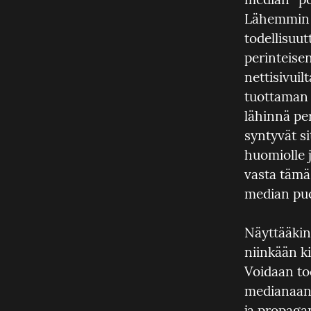
Lähemmin t
todellisuut
perinteise
nettisivuil
tuottaman v
lähinnä pe
syntyvät si
huomiolle 
vasta tämä 
median puo
Näyttääkin 
niinkään k
Voidaan to
medianaan,
ja propagan