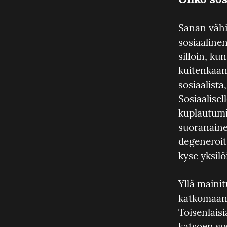
Sanan vähi
sosiaalinen
silloin, ku
kuitenkaan 
sosiaalista
Sosiaalisel
kuplautumin
suoranaine
degeneroitu
kyse yksil
Yllä mainit
katkomaan i
Toisenlaisi
katsoen so