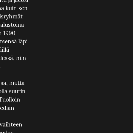
a kuin sen 
isryhmät 
alustoina 
n 1990-
sensä läpi 
llä 
essä, niin 
.
Käsitteen sosiaalinen media alkuperä ei ole varmuudella tiedossa, mutta 
la suurin 
Tuolloin 
edian 
vaihteen 
uoden 