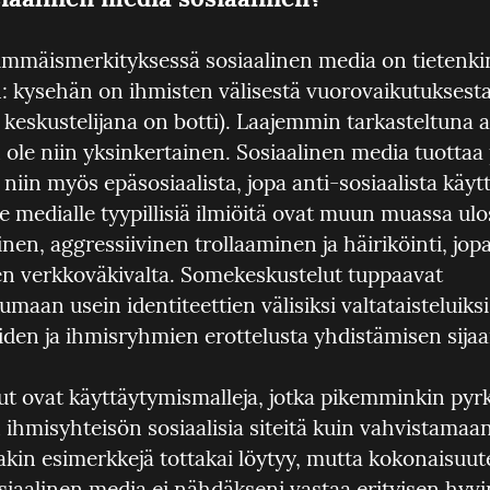
mmäismerkityksessä sosiaalinen media on tietenkin
: kysehän on ihmisten välisestä vuorovaikutuksesta (
n keskustelijana on botti). Laajemmin tarkasteltuna as
ole niin yksinkertainen. Sosiaalinen media tuottaa p
, niin myös epäsosiaalista, jopa anti-sosiaalista käyt
le medialle tyypillisiä ilmiöitä ovat muun muassa ulo
en, aggressiivinen trollaaminen ja häiriköinti, jopa
n verkkoväkivalta. Somekeskustelut tuppaavat 
maan usein identiteettien välisiksi valtataisteluiksi,
öiden ja ihmisryhmien erottelusta yhdistämisen sijaa
ut ovat käyttäytymismalleja, jotka pikemminkin pyrk
hmisyhteisön sosiaalisia siteitä kuin vahvistamaan 
akin esimerkkejä tottakai löytyy, mutta kokonaisuut
siaalinen media ei nähdäkseni vastaa erityisen hyvi