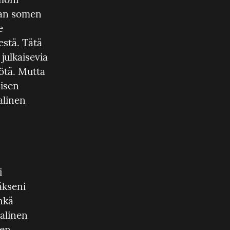
an somen 
 
stä. Tätä 
julkaisevia 
ötä. Mutta 
isen 
linen 
 
kseni 
kä 
alinen 
en 