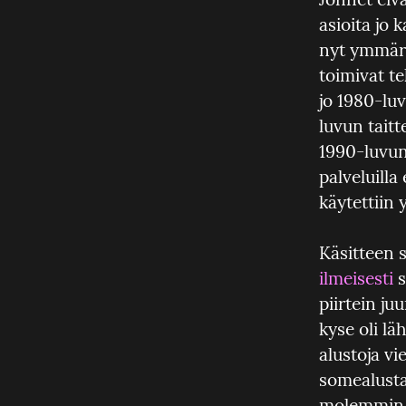
asioita jo 
nyt ymmär
toimivat te
jo 1980-luv
luvun taitt
1990-luvun 
palveluilla 
käytettiin 
ilmeisesti
 
piirtein ju
kyse oli lä
alustoja vi
somealusta
molemmin 