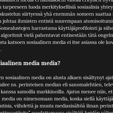
 tarpeeseen luoda merkityksellisiä sosiaalisia yhteyk
eskustelun siirtyessä yhä enemmän someen saattaa s
n johtaa ihmisten entistä suurempaan atomisoitumi
Somealustojen harrastama käyttäjäprofilointi ja siihe
algoritmit vielä pahentavat entisestään tätä ongelm
ta katsoen sosiaalinen media ei itse asiassa ole ko
.
iaalinen media media?
n sosiaalinen media on alusta alkaen sisältynyt ajatu
pailee ns. perinteisen median eli sanomalehtien, telev
kanssa samoilla markkinoilla. Ajatus menee niin, ett
n media on nimenomaan media, koska siellä käyttäjät
uutisia, viihdettä ja muuta mediasisältöä ilman perint
tinvartijoita” suodattamassa sisältöjä heidän väliss